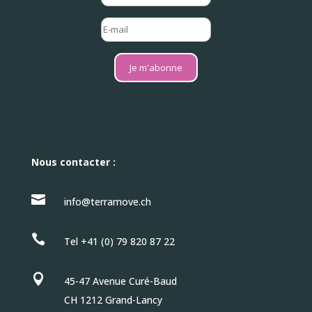
Je m'abonne
Nous contacter :

info@terramove.ch

Tel +41 (0) 79 820 87 22

45-47 Avenue Curé-Baud
CH 1212 Grand-Lancy