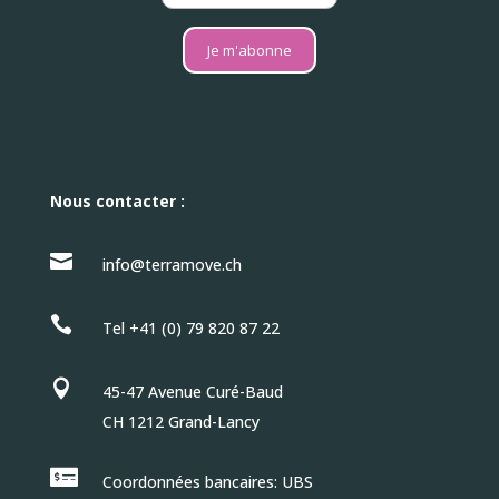
Je m'abonne
Nous contacter :

info@terramove.ch

Tel +41 (0) 79 820 87 22

45-47 Avenue Curé-Baud
CH 1212 Grand-Lancy

Coordonnées bancaires: UBS