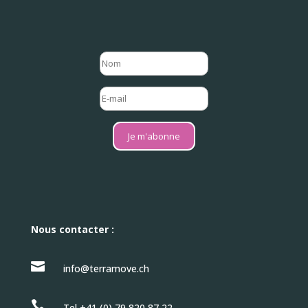
Je m'abonne
Nous contacter :

info@terramove.ch

Tel +41 (0) 79 820 87 22