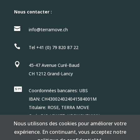
Nous contacter :

info@terramove.ch

Tel +41 (0) 79 820 87 22

45-47 Avenue Curé-Baud
CH 1212 Grand-Lancy

Coordonnées bancaires: UBS
IBAN: CH430024024041584001M
Titulaire: ROSE, TERRA MOVE
Code BIC / SWIFT: UBSWCHZHXXX
Nous utilisons des cookies pour améliorer votre
expérience. En continuant, vous acceptez notre
© Terramove 2021 créé et géré par
Créalibre
|
Politique